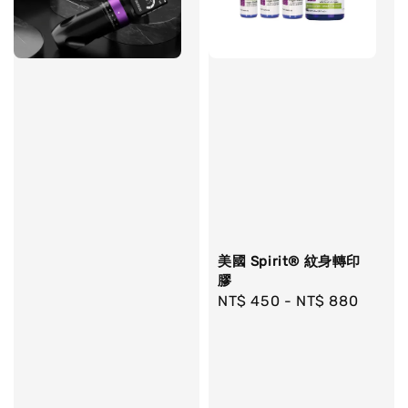
美國 Spirit® 紋身轉印
膠
Regular
NT$ 450
-
NT$ 880
price