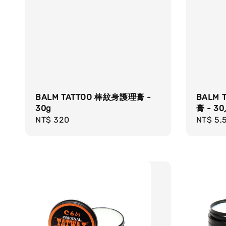
BALM TATTOO 棒紋身護理膏 -
BALM 
30g
膏 - 3
Regular
NT$ 320
Regula
NT$ 5,
price
price