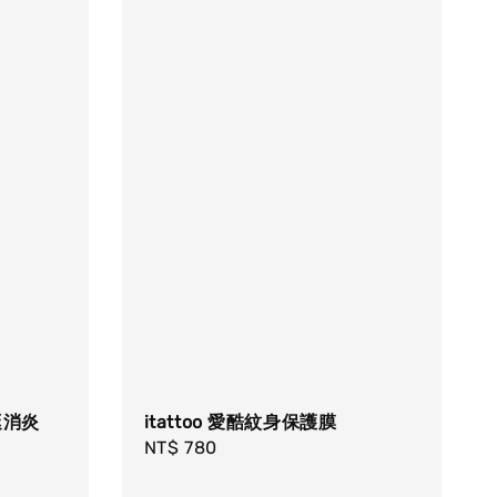
克挺消炎
itattoo 愛酷紋身保護膜
Regular
NT$ 780
price