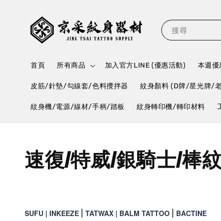
搜尋
首頁
所有商品
加入官方LINE (優惠活動)
本週優惠
皮筋/針墊/勾線套/色料攪拌器
紋身顏料 (D牌/星光牌/
紋身機/電源/線材/手柄/踏板
紋身轉印機/轉印材料
速復/特威/銀騎士/棒
SUFU |
INKEEZE
TATWAX
| BALM TATTOO
BACTINE
|
|