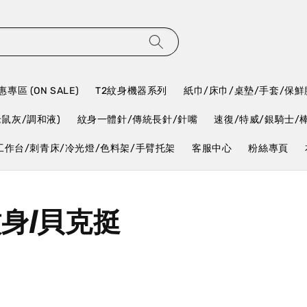
專區 (ON SALE)
T2紋身機器系列
紙巾/床巾/桌墊/手套/保鮮
老鼠灰/調和液)
紋身一體針/傳統長針/針嘴
速復/特威/銀騎士/
工作台/刺青床/冷光燈/色料架/手臂托架
客服中心
粉絲專頁
紋身/貝克挺