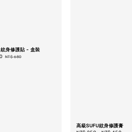
T 紋身修護貼 - 盒裝
0
Regular
NT$ 680
price
高級SUFU紋身修護膏