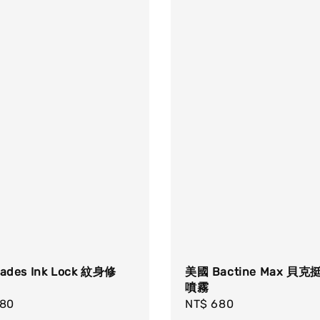
美國 Bactine Max 貝
ades Ink Lock 紋身修
噴霧
Regular
NT$ 680
r
280