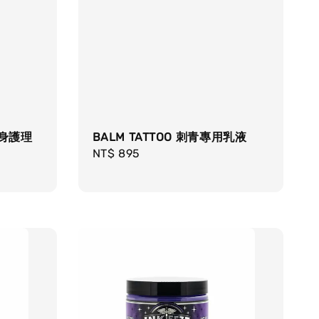
棒紋身護理
BALM TATTOO 刺青專用乳液
Regular
NT$ 895
price