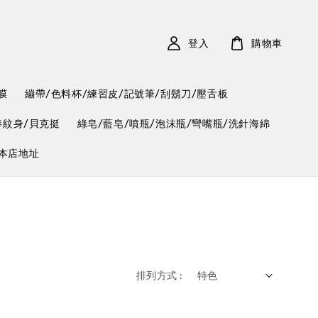
登入
購物車
膜
繃帶/色料杯/練習皮/記號筆/刮鬍刀/壓舌板
棒紋身/貝克挺
綠皂/藍皂/噴瓶/泡沫瓶/彎嘴瓶/洗針海綿
本店地址
排列方式 :