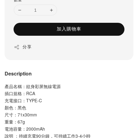
加入購物車
分享
Description
產品名稱：紋身彩屏無線電源
插口規格：RCA 
充電接口：TYPE-C
顏色：黑色
尺寸：71x30mm
重量：67g 
電池容量：2000mAh
說明 ：持續充電90分鐘，可持續工作3-4小時