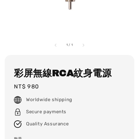
1
/
1
彩屏無線RCA紋身電源
Regular
NT$ 980
price
Worldwide shipping
Secure payments
Quality Assurance
數量