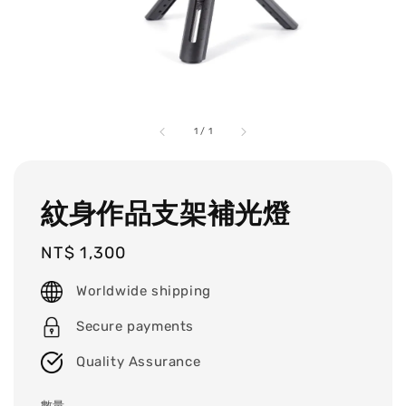
1
/
1
紋身作品支架補光燈
Regular
NT$ 1,300
price
Worldwide shipping
Secure payments
Quality Assurance
數量