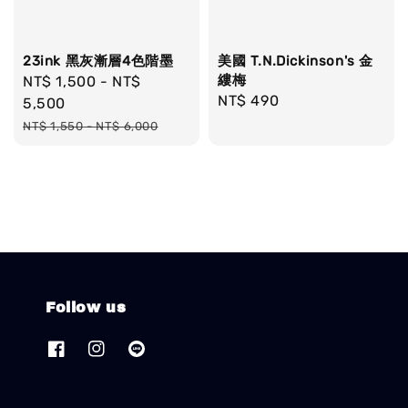
23ink 黑灰漸層4色階墨
美國 T.N.Dickinson's 金
縷梅
Sale
NT$ 1,500
-
NT$
Regular
NT$ 490
price
5,500
price
Regular
NT$ 1,550
-
NT$ 6,000
price
Follow us