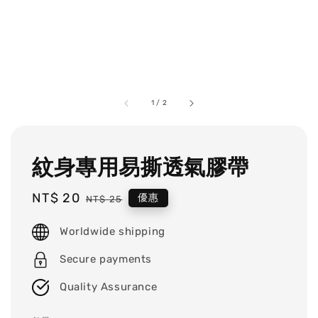
1
/
2
紋身專用易撕透氣膠帶
Sale
NT$ 20
Regular
優惠
NT$ 25
price
price
Worldwide shipping
Secure payments
Quality Assurance