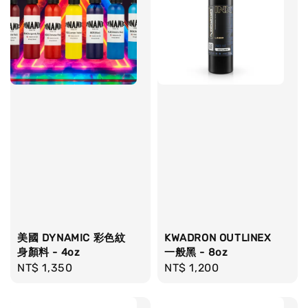
美國 DYNAMIC 彩色紋
KWADRON OUTLINEX
身顏料 - 4oz
一般黑 - 8oz
Regular
NT$ 1,350
Regular
NT$ 1,200
price
price