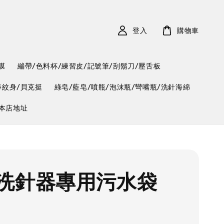
登入
購物車
膜
繃帶/色料杯/練習皮/記號筆/刮鬍刀/壓舌板
棒紋身/貝克挺
綠皂/藍皂/噴瓶/泡沫瓶/彎嘴瓶/洗針海綿
本店地址
洗針器專用污水袋