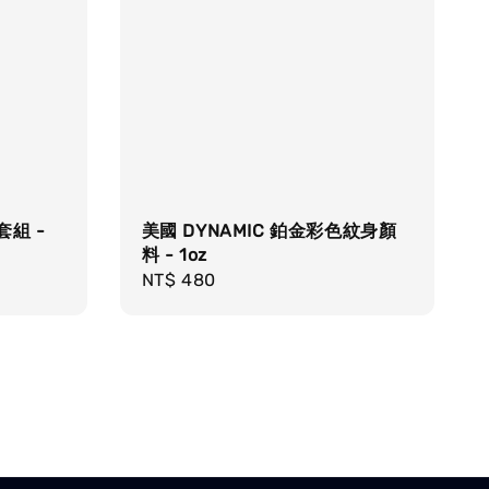
套組 -
美國 DYNAMIC 鉑金彩色紋身顏
料 - 1oz
Regular
NT$ 480
price