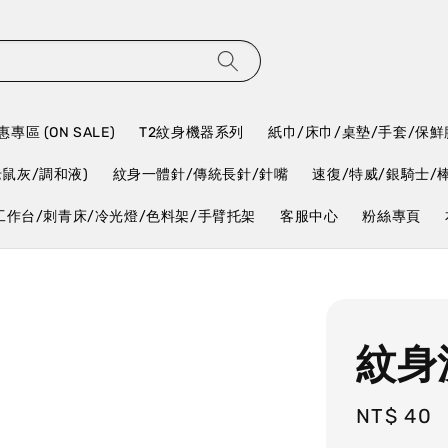
專區 (ON SALE)
T2紋身機器系列
紙巾/床巾/桌墊/手套/保鮮
老鼠灰/調和液)
紋身一體針/傳統長針/針嘴
速復/特威/銀騎士/
工作台/刺青床/冷光燈/色料架/手臂托架
客服中心
粉絲專頁
紋身
Regular
NT$ 40
price