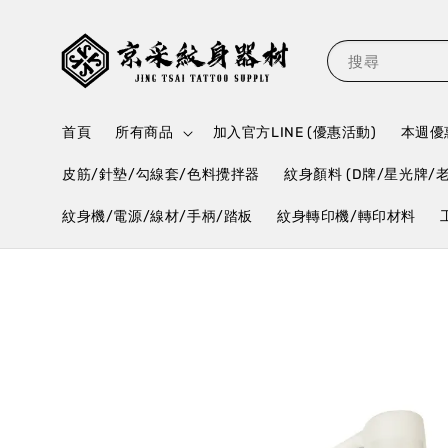
搜尋
首頁
所有商品
加入官方LINE (優惠活動)
本週優惠
皮筋/針墊/勾線套/色料攪拌器
紋身顏料 (D牌/星光牌/
紋身機/電源/線材/手柄/踏板
紋身轉印機/轉印材料