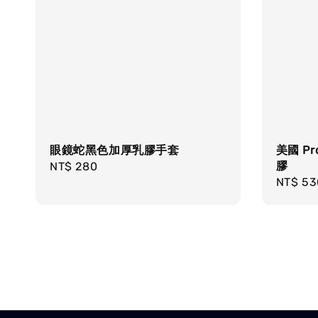
眼鏡蛇黑色加厚乳膠手套
美國 P
膠
Regular
NT$ 280
Regula
NT$ 53
price
price