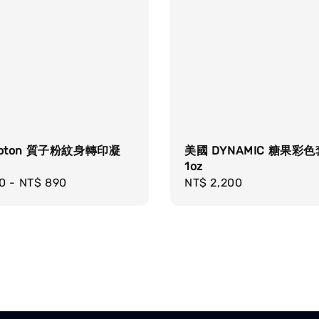
roton 質子粉紋身轉印凝
美國 DYNAMIC 糖果彩色
1oz
r
0
-
NT$ 890
Regular
NT$ 2,200
price