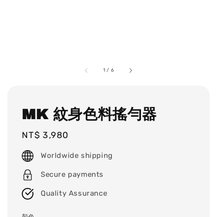
1
/
6
MK 紋身色料搖勻器
Regular
NT$ 3,980
price
Worldwide shipping
Secure payments
Quality Assurance
顏色