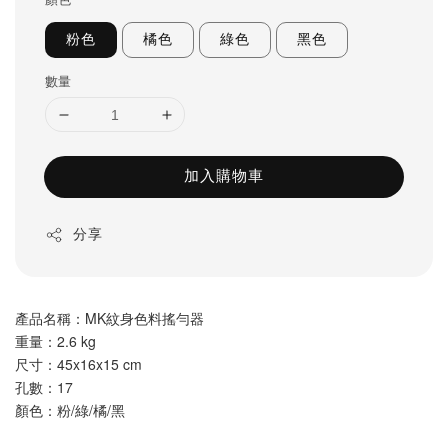
粉色
橘色
綠色
黑色
數量
加入購物車
分享
產品名稱：MK紋身色料搖勻器
重量：2.6 kg
尺寸：45x16x15 cm
孔數：17
顏色：粉/綠/橘/黑